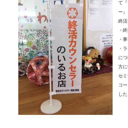
て『
ー』
終活
・終
・事
・ラ
につ
方に
セミ
コー
した